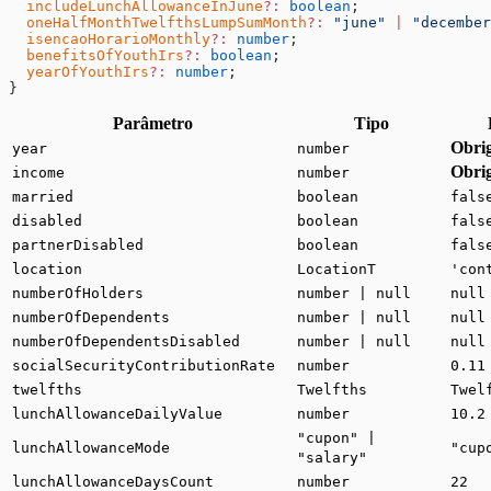
  includeLunchAllowanceInJune
?:
 boolean
;
  oneHalfMonthTwelfthsLumpSumMonth
?:
 "june"
 |
 "december
  isencaoHorarioMonthly
?:
 number
;
  benefitsOfYouthIrs
?:
 boolean
;
  yearOfYouthIrs
?:
 number
;
}
Parâmetro
Tipo
Obrig
year
number
Obrig
income
number
married
boolean
fals
disabled
boolean
fals
partnerDisabled
boolean
fals
location
LocationT
'con
numberOfHolders
number | null
null
numberOfDependents
number | null
null
numberOfDependentsDisabled
number | null
null
socialSecurityContributionRate
number
0.11
twelfths
Twelfths
Twel
lunchAllowanceDailyValue
number
10.2
"cupon" |
lunchAllowanceMode
"cup
"salary"
lunchAllowanceDaysCount
number
22