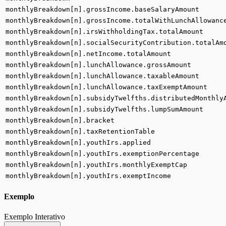
monthlyBreakdown[n].grossIncome.baseSalaryAmount
monthlyBreakdown[n].grossIncome.totalWithLunchAllowanc
monthlyBreakdown[n].irsWithholdingTax.totalAmount
monthlyBreakdown[n].socialSecurityContribution.totalAm
monthlyBreakdown[n].netIncome.totalAmount
monthlyBreakdown[n].lunchAllowance.grossAmount
monthlyBreakdown[n].lunchAllowance.taxableAmount
monthlyBreakdown[n].lunchAllowance.taxExemptAmount
monthlyBreakdown[n].subsidyTwelfths.distributedMonthly
monthlyBreakdown[n].subsidyTwelfths.lumpSumAmount
monthlyBreakdown[n].bracket
monthlyBreakdown[n].taxRetentionTable
monthlyBreakdown[n].youthIrs.applied
monthlyBreakdown[n].youthIrs.exemptionPercentage
monthlyBreakdown[n].youthIrs.monthlyExemptCap
monthlyBreakdown[n].youthIrs.exemptIncome
Exemplo
Exemplo Interativo