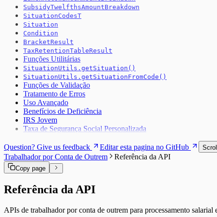
SubsidyTwelfthsAmountBreakdown
SituationCodesT
Situation
Condition
BracketResult
TaxRetentionTableResult
Funções Utilitárias
SituationUtils.getSituation()
SituationUtils.getSituationFromCode()
Funções de Validação
Tratamento de Erros
Uso Avançado
Benefícios de Deficiência
IRS Jovem
Taxa de Segurança Social Personalizada
Question? Give us feedback
Editar esta pagina no GitHub
Scrol
Trabalhador por Conta de Outrem
Referência da API
Copy page
Referência da API
APIs de trabalhador por conta de outrem para processamento salarial e