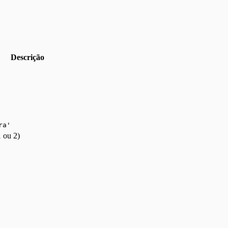
Descrição
ra'
 ou 2)