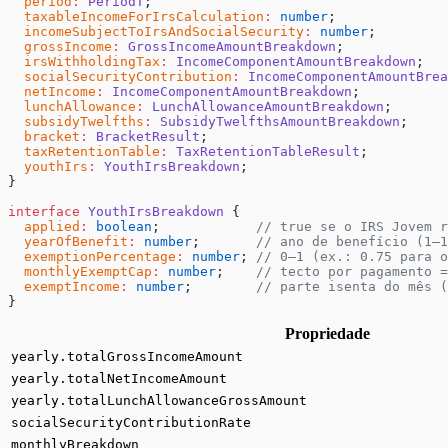
  period
:
 PeriodT
;
  taxableIncomeForIrsCalculation
:
 number
;
  incomeSubjectToIrsAndSocialSecurity
:
 number
;
  grossIncome
:
 GrossIncomeAmountBreakdown
;
  irsWithholdingTax
:
 IncomeComponentAmountBreakdown
;
  socialSecurityContribution
:
 IncomeComponentAmountBrea
  netIncome
:
 IncomeComponentAmountBreakdown
;
  lunchAllowance
:
 LunchAllowanceAmountBreakdown
;
  subsidyTwelfths
:
 SubsidyTwelfthsAmountBreakdown
;
  bracket
:
 BracketResult
;
  taxRetentionTable
:
 TaxRetentionTableResult
;
  youthIrs
:
 YouthIrsBreakdown
;
}
interface
 YouthIrsBreakdown
 {
  applied
:
 boolean
;            
// true se o IRS Jovem r
  yearOfBenefit
:
 number
;       
// ano de benefício (1–1
  exemptionPercentage
:
 number
; 
// 0–1 (ex.: 0.75 para o
  monthlyExemptCap
:
 number
;    
// tecto por pagamento =
  exemptIncome
:
 number
;        
// parte isenta do mês (
}
Propriedade
yearly.totalGrossIncomeAmount
yearly.totalNetIncomeAmount
yearly.totalLunchAllowanceGrossAmount
socialSecurityContributionRate
monthlyBreakdown