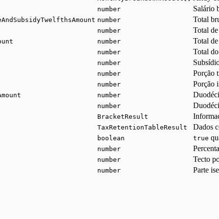
Salário 
number
Total br
eAndSubsidyTwelfthsAmount
number
Total de
number
Total d
ount
number
Total do
number
Subsídio
number
Porção t
number
Porção i
number
Duodéci
Amount
number
Duodéci
number
Informaç
BracketResult
Dados co
TaxRetentionTableResult
qua
boolean
true
Percenta
number
Tecto p
number
Parte is
number