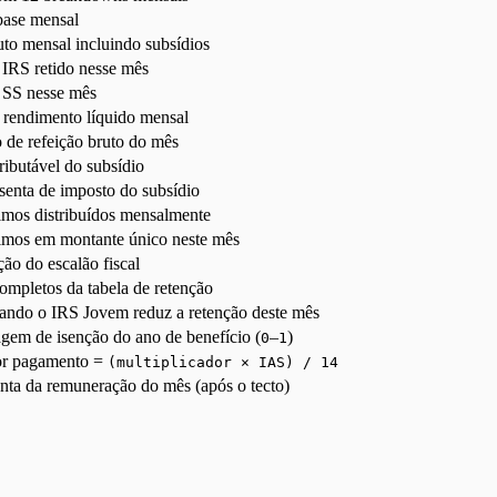
base mensal
uto mensal incluindo subsídios
 IRS retido nesse mês
e SS nesse mês
 rendimento líquido mensal
 de refeição bruto do mês
ributável do subsídio
senta de imposto do subsídio
mos distribuídos mensalmente
mos em montante único neste mês
ão do escalão fiscal
mpletos da tabela de retenção
ndo o IRS Jovem reduz a retenção deste mês
gem de isenção do ano de benefício (
–
)
0
1
or pagamento =
(multiplicador × IAS) / 14
enta da remuneração do mês (após o tecto)