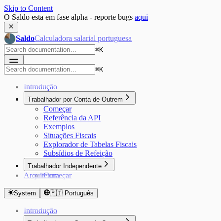
Skip to Content
O Saldo esta em fase alpha - reporte bugs
aqui
Saldo
Calculadora salarial portuguesa
⌘
K
⌘
K
Introdução
Trabalhador por Conta de Outrem
Começar
Referência da API
Exemplos
Situações Fiscais
Explorador de Tabelas Fiscais
Subsídios de Refeição
Trabalhador Independente
Arquitetura
Começar
Referência da API
Recibos Verdes
System
🇵🇹 Português
Exemplos
Introdução