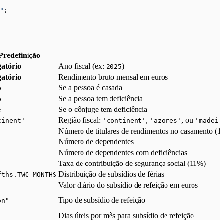
"
;
Predefinição
atório
Ano fiscal (ex:
)
2025
atório
Rendimento bruto mensal em euros
Se a pessoa é casada
e
Se a pessoa tem deficiência
e
Se o cônjuge tem deficiência
e
Região fiscal:
,
, ou
tinent'
'continent'
'azores'
'madei
Número de titulares de rendimentos no casamento (1
Número de dependentes
Número de dependentes com deficiências
Taxa de contribuição de segurança social (11%)
Distribuição de subsídios de férias
fths.TWO_MONTHS
Valor diário do subsídio de refeição em euros
Tipo de subsídio de refeição
on"
Dias úteis por mês para subsídio de refeição