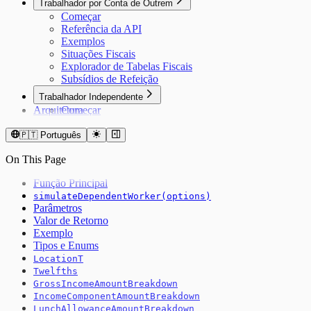
Trabalhador por Conta de Outrem
Começar
Referência da API
Exemplos
Situações Fiscais
Explorador de Tabelas Fiscais
Subsídios de Refeição
Trabalhador Independente
Arquitetura
Começar
Referência da API
Recibos Verdes
🇵🇹 Português
Exemplos
On This Page
Função Principal
simulateDependentWorker(options)
Parâmetros
Valor de Retorno
Exemplo
Tipos e Enums
LocationT
Twelfths
GrossIncomeAmountBreakdown
IncomeComponentAmountBreakdown
LunchAllowanceAmountBreakdown