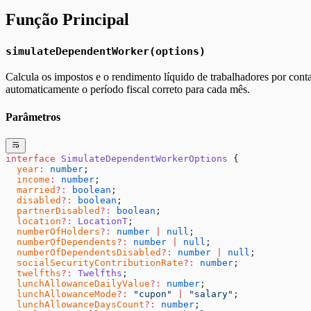
Função Principal
simulateDependentWorker(options)
Calcula os impostos e o rendimento líquido de trabalhadores por cont
automaticamente o período fiscal correto para cada mês.
Parâmetros
interface
 SimulateDependentWorkerOptions
 {
  year
:
 number
;
  income
:
 number
;
  married
?:
 boolean
;
  disabled
?:
 boolean
;
  partnerDisabled
?:
 boolean
;
  location
?:
 LocationT
;
  numberOfHolders
?:
 number
 |
 null
;
  numberOfDependents
?:
 number
 |
 null
;
  numberOfDependentsDisabled
?:
 number
 |
 null
;
  socialSecurityContributionRate
?:
 number
;
  twelfths
?:
 Twelfths
;
  lunchAllowanceDailyValue
?:
 number
;
  lunchAllowanceMode
?:
 "cupon"
 |
 "salary"
;
  lunchAllowanceDaysCount
?:
 number
;