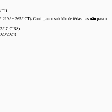
ONTH
º–219.º + 265.º CT). Conta para o subsídio de férias mas
não
para o
. 2.º-C CIRS)
2023/2024)