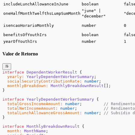
includeLunchAllowanceInJune
boolean
fals
"june" |
oneHalfMonthTwelfthsLumpSumMonth
"dec
"december"
isencaoHorarioMonthly
number
0
benefitsOfYouthIrs
boolean
fals
yearOfYouthIrs
number
1
Valor de Retorno
interface
 DependentWorkerResult
 {
  yearly
:
 YearlyDependentWorkerSummary
;
  socialSecurityContributionRate
:
 number
;
  monthlyBreakdown
:
 MonthlyBreakdownResult
[];
}
interface
 YearlyDependentWorkerSummary
 {
  totalGrossIncomeAmount
:
 number
;         
// Rendimento
  totalNetIncomeAmount
:
 number
;           
// Rendimento
  totalLunchAllowanceGrossAmount
:
 number
; 
// Subsídio d
}
interface
 MonthlyBreakdownResult
 {
  month
:
 MonthName
;