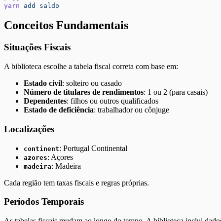
yarn
 add
 saldo
Conceitos Fundamentais
Situações Fiscais
A biblioteca escolhe a tabela fiscal correta com base em:
Estado civil
: solteiro ou casado
Número de titulares de rendimentos
: 1 ou 2 (para casais)
Dependentes
: filhos ou outros qualificados
Estado de deficiência
: trabalhador ou cônjuge
Localizações
: Portugal Continental
continent
: Açores
azores
: Madeira
madeira
Cada região tem taxas fiscais e regras próprias.
Períodos Temporais
As tabelas fiscais mudam ao longo do tempo. A biblioteca inclui dados